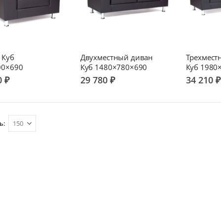
 Куб
Двухместный диван
Трехмест
00×690
Куб 1480×780×690
Куб 1980
0 ₽
29 780 ₽
34 210 ₽
ь