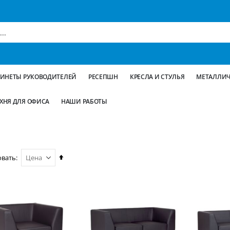
БИНЕТЫ РУКОВОДИТЕЛЕЙ
РЕСЕПШН
КРЕСЛА И СТУЛЬЯ
МЕТАЛЛИЧ
ХНЯ ДЛЯ ОФИСА
НАШИ РАБОТЫ
Сортируется
овать
по
возрастанию.
Установить
по
убыванию