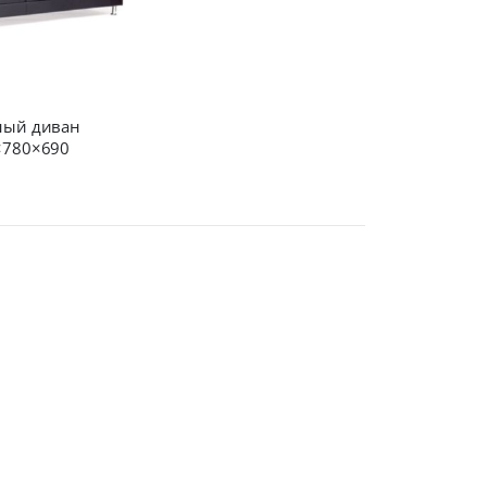
ный диван
×780×690