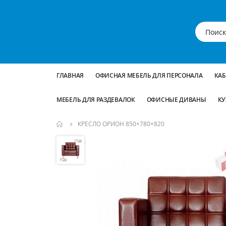
ГЛАВНАЯ
ОФИСНАЯ МЕБЕЛЬ ДЛЯ ПЕРСОНАЛА
КА
МЕБЕЛЬ ДЛЯ РАЗДЕВАЛОК
ОФИСНЫЕ ДИВАНЫ
КУ
КРЕСЛО ОРИОН 850×780×820
Пропустить
и
перейти
к
галереям
изображений