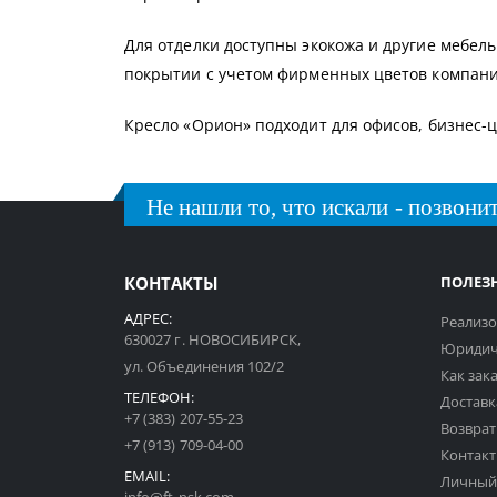
Для отделки доступны экокожа и другие мебел
покрытии с учетом фирменных цветов компани
Кресло «Орион» подходит для офисов, бизнес-
Не нашли то, что искали - позвонит
КОНТАКТЫ
ПОЛЕЗ
АДРЕС:
Реализо
630027 г. НОВОСИБИРСК,
Юридич
ул. Объединения 102/2
Как зак
ТЕЛЕФОН:
Доставк
+7 (383) 207-55-23
Возврат
+7 (913) 709-04-00
Контак
EMAIL:
Личный
info@ft-nsk.com