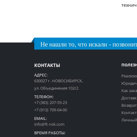
технич
Не нашли то, что искали - позвонит
КОНТАКТЫ
ПОЛЕЗ
АДРЕС:
Реализо
630027 г. НОВОСИБИРСК,
Юридич
ул. Объединения 102/2
Как зак
ТЕЛЕФОН:
Доставк
+7 (383) 207-55-23
Возврат
+7 (913) 709-04-00
Контак
EMAIL:
Личный
info@ft-nsk.com
ВРЕМЯ РАБОТЫ: