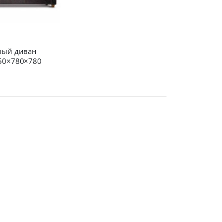
ный диван
50×780×780