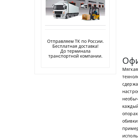
Отправляем ТК по России.
Бесплатная доставка!
До терминала
транспортной компании.
Офи
Мягкая
технол
сдержа
настро
необыч
каждый
опорах
обивки
пример
исполь