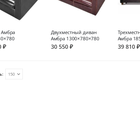
 Амбра
Двухместный диван
Трехмест
80×780
Амбра 1300×780×780
Амбра 18
0 ₽
30 550 ₽
39 810 ₽
ь