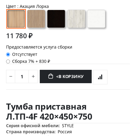
Цвет
: Акация Лорка
11 780 ₽
Предоставляется услуга сборки
Отсутствует
Сборка 7%
+
830 ₽
<В КОРЗИНУ
Перейти
к
Тумба приставная
началу
галереи
Л.ТП-4F 420×450×750
изображений
Дополнительная
STYLE
информация
Россия