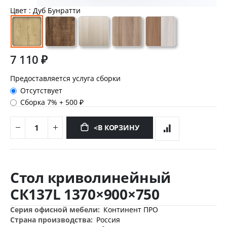
Цвет
: Дуб Бунратти
7 110 ₽
Предоставляется услуга сборки
Отсутствует
Сборка 7%
+
500 ₽
<В КОРЗИНУ
Перейти
к
Стол криволинейный
началу
галереи
СК137L 1370×900×750
изображений
Дополнительная
Континент ПРО
информация
Россия