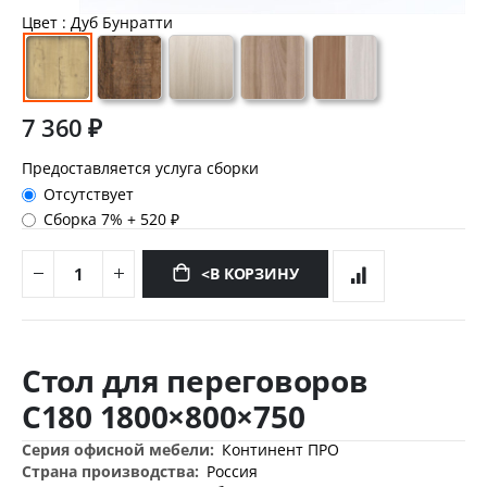
Цвет
: Дуб Бунратти
7 360 ₽
Предоставляется услуга сборки
Отсутствует
Сборка 7%
+
520 ₽
<В КОРЗИНУ
Перейти
к
Стол для переговоров
началу
галереи
С180 1800×800×750
изображений
Дополнительная
Континент ПРО
информация
Россия