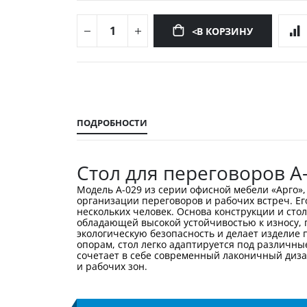
<В КОРЗИНУ
Перейти
к
началу
галереи
ПОДРОБНОСТИ
изображений
Стол для переговоров А
Модель А-029 из серии офисной мебели «Арго»
организации переговоров и рабочих встреч. Е
нескольких человек. Основа конструкции и ст
обладающей высокой устойчивостью к износу, 
экологическую безопасность и делает изделие
опорам, стол легко адаптируется под различны
сочетает в себе современный лаконичный диза
и рабочих зон.