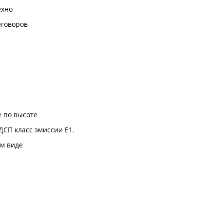
ехно
еговоров
 по высоте
ДСП класс эмиссии Е1.
м виде