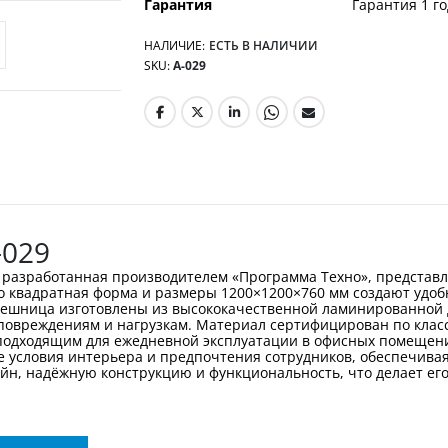
Гарантия
Гарантия 1 го
НАЛИЧИЕ:
ЕСТЬ В НАЛИЧИИ
SKU
А-029
-029
, разработанная производителем «Программа Техно», представл
го квадратная форма и размеры 1200×1200×760 мм создают удо
олешница изготовлены из высококачественной ламинированной
повреждениям и нагрузкам. Материал сертифицирован по классу
 подходящим для ежедневной эксплуатации в офисных помещен
е условия интерьера и предпочтения сотрудников, обеспечивая
йн, надёжную конструкцию и функциональность, что делает е