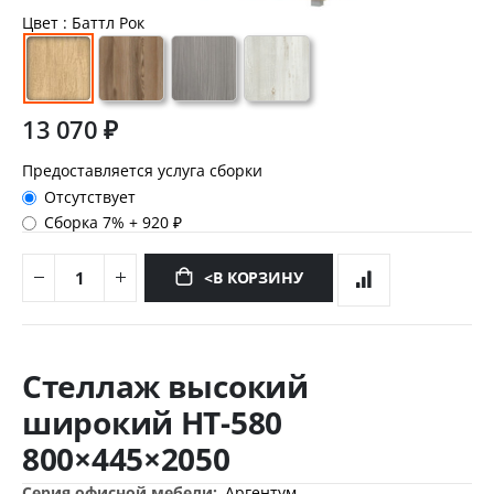
Цвет
: Баттл Рок
13 070 ₽
Предоставляется услуга сборки
Отсутствует
Сборка 7%
+
920 ₽
<В КОРЗИНУ
Перейти
к
Стеллаж высокий
началу
галереи
широкий НТ-580
изображений
800×445×2050
Дополнительная
Аргентум