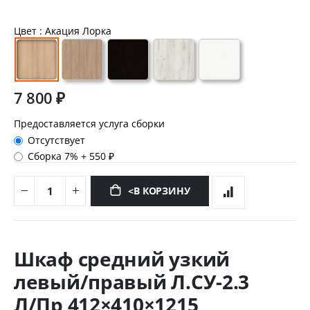
Цвет
: Акация Лорка
7 800 ₽
Предоставляется услуга сборки
Отсутствует
Сборка 7%
+
550 ₽
<В КОРЗИНУ
Перейти
к
Шкаф средний узкий
началу
галереи
левый/правый Л.СУ-2.3
изображений
Л/Пр 412×410×1215