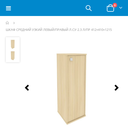
позици
0
Toggle
Корзина
Nav
ШКАФ СРЕДНИЙ УЗКИЙ ЛЕВЫЙ/ПРАВЫЙ Л.СУ-2.3 Л/ПР 412×410×1215
Пропустить
и
перейти
к
галереям
изображений