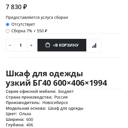
7 830 ₽
Предоставляется услуга сборки
Отсутствует
Сборка 7%
+
550 ₽
<В КОРЗИНУ
Перейти
к
Шкаф для одежды
началу
галереи
узкий БГ40 600×406×1994
изображений
Дополнительная
Бюджет
информация
Россия
Новосибирск
Шкаф для одежды
Ольха
600
406