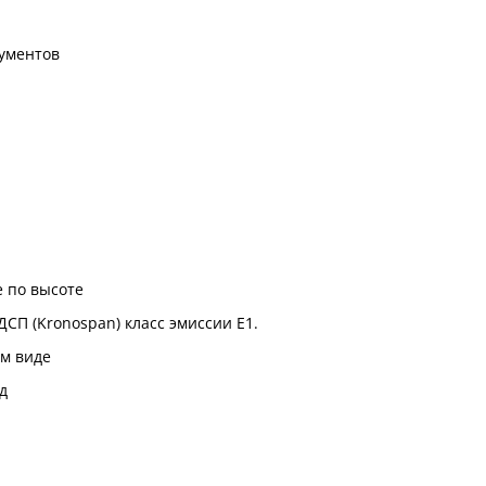
ументов
 по высоте
ДСП (Kronospan) класс эмиссии Е1.
м виде
д