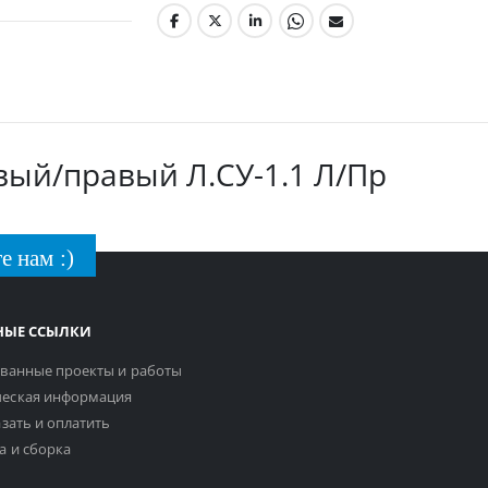
вый/правый Л.СУ-1.1 Л/Пр
е нам :)
НЫЕ ССЫЛКИ
ванные проекты и работы
еская информация
азать и оплатить
а и сборка