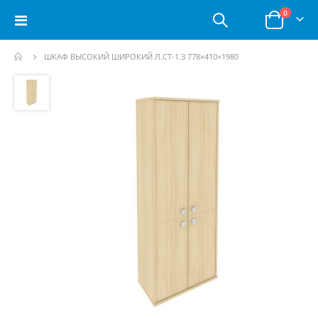
позици
0
Toggle
Корзина
Nav
ШКАФ ВЫСОКИЙ ШИРОКИЙ Л.СТ-1.3 778×410×1980
Пропустить
и
перейти
к
галереям
изображений