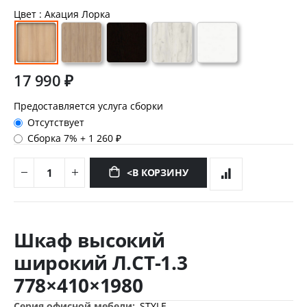
Цвет
: Акация Лорка
17 990 ₽
Предоставляется услуга сборки
Отсутствует
Сборка 7%
+
1 260 ₽
<В КОРЗИНУ
Перейти
к
Шкаф высокий
началу
галереи
широкий Л.СТ-1.3
изображений
778×410×1980
Дополнительная
STYLE