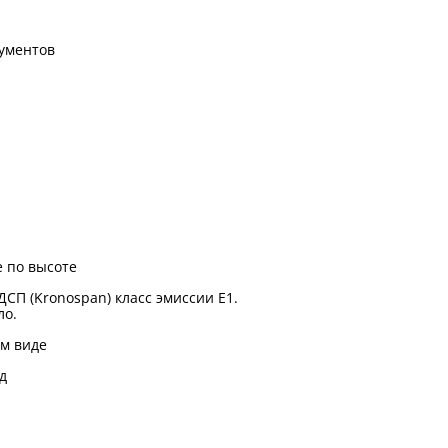
ументов
 по высоте
ДСП (Kronospan) класс эмиссии Е1.
ло.
м виде
д