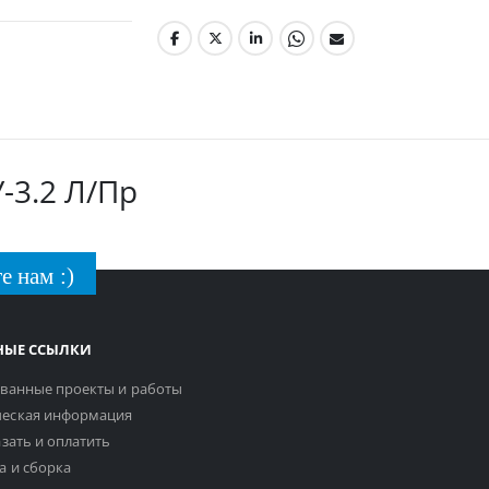
-3.2 Л/Пр
е нам :)
НЫЕ ССЫЛКИ
ванные проекты и работы
еская информация
азать и оплатить
а и сборка