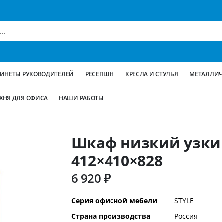
БИНЕТЫ РУКОВОДИТЕЛЕЙ
РЕСЕПШН
КРЕСЛА И СТУЛЬЯ
МЕТАЛЛИЧ
ХНЯ ДЛЯ ОФИСА
НАШИ РАБОТЫ
Шкаф низкий узкий
412×410×828
6 920 ₽
Дополнительная
Серия офисной мебели
STYLE
информация
Страна производства
Россия