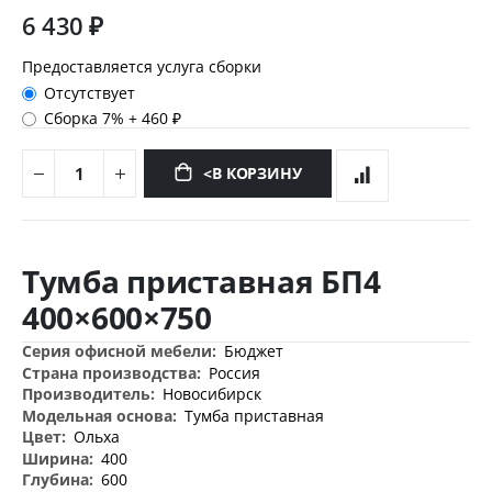
6 430 ₽
Предоставляется услуга сборки
Отсутствует
Сборка 7%
+
460 ₽
<В КОРЗИНУ
Перейти
к
Тумба приставная БП4
началу
галереи
400×600×750
изображений
Дополнительная
Бюджет
информация
Россия
Новосибирск
Тумба приставная
Ольха
400
600