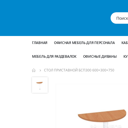
ГЛАВНАЯ
ОФИСНАЯ МЕБЕЛЬ ДЛЯ ПЕРСОНАЛА
КА
МЕБЕЛЬ ДЛЯ РАЗДЕВАЛОК
ОФИСНЫЕ ДИВАНЫ
КУ
СТОЛ ПРИСТАВНОЙ БСП300 600×300×750
Пропустить
и
перейти
к
галереям
изображений