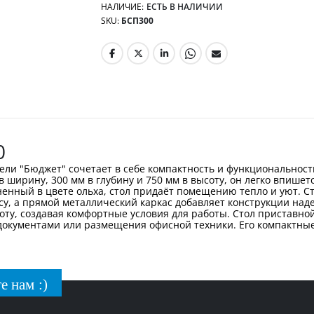
НАЛИЧИЕ:
ЕСТЬ В НАЛИЧИИ
SKU
БСП300
0
ели "Бюджет" сочетает в себе компактность и функциональност
 ширину, 300 мм в глубину и 750 мм в высоту, он легко впишет
енный в цвете ольха, стол придаёт помещению тепло и уют. 
су, а прямой металлический каркас добавляет конструкции над
оту, создавая комфортные условия для работы. Стол приставно
 документами или размещения офисной техники. Его компактны
е нам :)