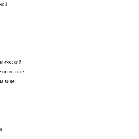
ной
ллический
 по высоте
м виде
д