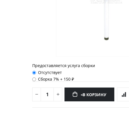
Предоставляется услуга сборки
Отсутствует
Сборка 7%
+
150 ₽
<В КОРЗИНУ
Перейти
к
началу