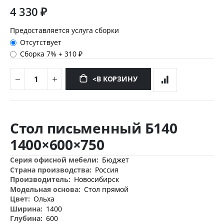
4 330 ₽
Предоставляется услуга сборки
Отсутствует
Сборка 7%
+
310 ₽
<В КОРЗИНУ
Перейти
к
Стол письменный Б140
началу
галереи
1400×600×750
изображений
Дополнительная
Бюджет
информация
Россия
Новосибирск
Стол прямой
Ольха
1400
600