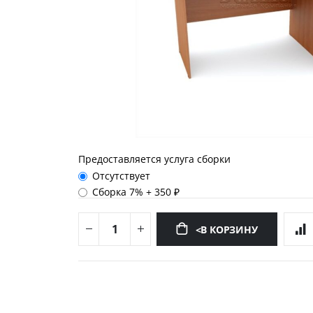
Предоставляется услуга сборки
Отсутствует
Сборка 7%
+
350 ₽
<В КОРЗИНУ
Перейти
к
началу