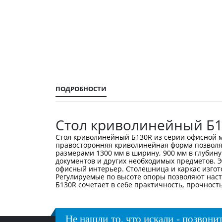
галереи
изображений
ПОДРОБНОСТИ
Стол криволинейный Б
Стол криволинейный Б130R из серии офисной м
правосторонняя криволинейная форма позволяе
размерами 1300 мм в ширину, 900 мм в глубин
документов и других необходимых предметов. 
офисный интерьер. Столешница и каркас изгот
Регулируемые по высоте опоры позволяют наст
Б130R сочетает в себе практичность, прочност
Не нашли то, что искали - позвонит