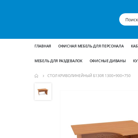
ГЛАВНАЯ
ОФИСНАЯ МЕБЕЛЬ ДЛЯ ПЕРСОНАЛА
КА
МЕБЕЛЬ ДЛЯ РАЗДЕВАЛОК
ОФИСНЫЕ ДИВАНЫ
КУ
СТОЛ КРИВОЛИНЕЙНЫЙ Б130R 1300×900×750
Пропустить
и
перейти
к
галереям
изображений