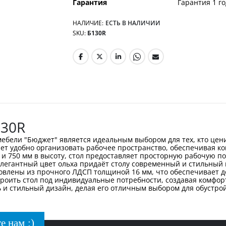
Гарантия
Гарантия 1 го
НАЛИЧИЕ:
ЕСТЬ В НАЛИЧИИ
SKU
Б130R
130R
ебели "Бюджет" является идеальным выбором для тех, кто цени
т удобно организовать рабочее пространство, обеспечивая ко
у и 750 мм в высоту, стол предоставляет просторную рабочую 
Элегантный цвет ольха придаёт столу современный и стильный
овлены из прочного ЛДСП толщиной 16 мм, что обеспечивает д
роить стол под индивидуальные потребности, создавая комфор
ь и стильный дизайн, делая его отличным выбором для обустрой
е нам :)