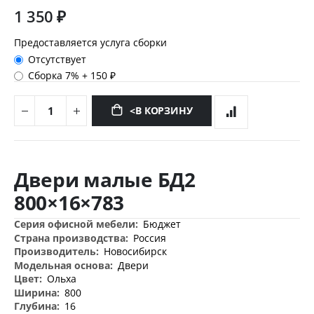
1 350 ₽
Предоставляется услуга сборки
Отсутствует
Сборка 7%
+
150 ₽
<В КОРЗИНУ
Перейти
к
Двери малые БД2
началу
галереи
800×16×783
изображений
Дополнительная
Бюджет
информация
Россия
Новосибирск
Двери
Ольха
800
16