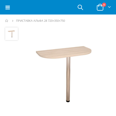
позици
0
Toggle
Корзина
Nav
ПРИСТАВКА АЛЬФА 28 720×350×750
Пропустить
и
перейти
к
галереям
изображений