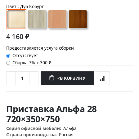
Цвет
: Дуб Кобург
4 160 ₽
Предоставляется услуга сборки
Отсутствует
Сборка 7%
+
300 ₽
<В КОРЗИНУ
Перейти
к
Приставка Альфа 28
началу
галереи
720×350×750
изображений
Дополнительная
Альфа
информация
Россия