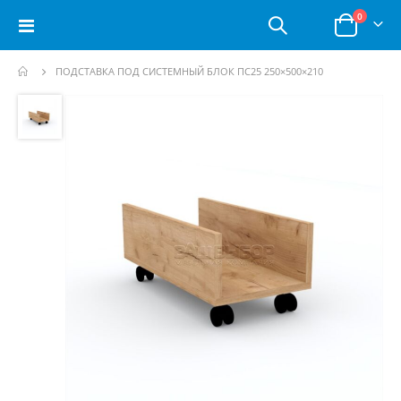
позици
0
Toggle
Корзина
Nav
ПОДСТАВКА ПОД СИСТЕМНЫЙ БЛОК ПС25 250×500×210
Пропустить
и
перейти
к
галереям
изображений