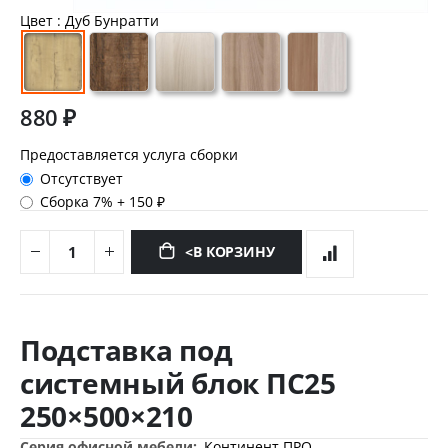
Цвет
: Дуб Бунратти
880 ₽
Предоставляется услуга сборки
Отсутствует
Сборка 7%
+
150 ₽
<В КОРЗИНУ
Перейти
к
Подставка под
началу
галереи
системный блок ПС25
изображений
250×500×210
Дополнительная
Континент ПРО