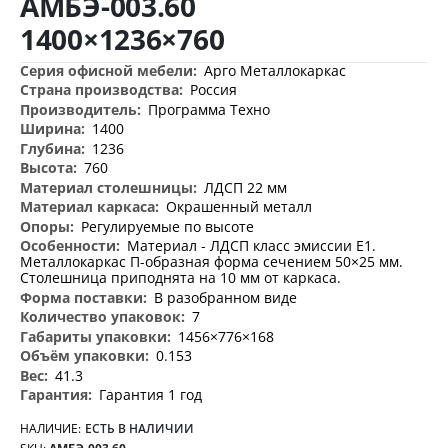
АМБЭ-003.60
изображений
1400×1236×760
Дополнительная
Арго Металлокаркас
информация
Россия
Программа Техно
1400
1236
760
ЛДСП 22 мм
Окрашенный металл
Регулируемые по высоте
Материал - ЛДСП класс эмиссии Е1.
Металлокаркас П-образная форма сечением 50×25 мм.
Столешница приподнята на 10 мм от каркаса.
В разобранном виде
7
1456×776×168
0.153
41.3
Гарантия 1 год
НАЛИЧИЕ:
ЕСТЬ В НАЛИЧИИ