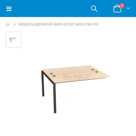
позици
0
Toggle
Корзина
Nav
МОДУЛЬ ДВОЙНОЙ АМБЭ-003.60 1400×1236×760
Пропустить
и
перейти
к
галереям
изображений