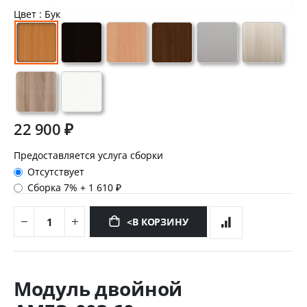
Цвет
: Бук
22 900 ₽
Предоставляется услуга сборки
Отсутствует
Сборка 7%
+
1 610 ₽
<В КОРЗИНУ
Перейти
к
Модуль двойной
началу
галереи