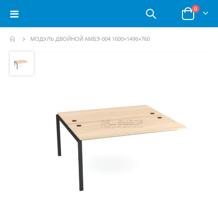
позици
0
Toggle
Корзина
Nav
МОДУЛЬ ДВОЙНОЙ АМБЭ-004 1600×1496×760
Пропустить
и
перейти
к
галереям
изображений