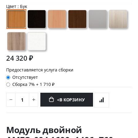
Цвет
: Бук
24 320 ₽
Предоставляется услуга сборки
Отсутствует
Сборка 7%
+
1 710 ₽
<В КОРЗИНУ
Перейти
к
Модуль двойной
началу
галереи