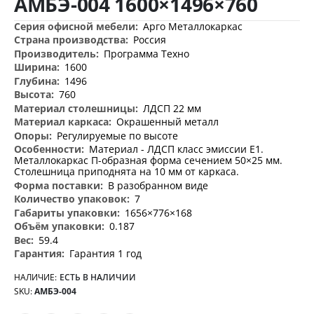
АМБЭ-004 1600×1496×760
изображений
Дополнительная
Арго Металлокаркас
информация
Россия
Программа Техно
1600
1496
760
ЛДСП 22 мм
Окрашенный металл
Регулируемые по высоте
Материал - ЛДСП класс эмиссии Е1.
Металлокаркас П-образная форма сечением 50×25 мм.
Столешница приподнята на 10 мм от каркаса.
В разобранном виде
7
1656×776×168
0.187
59.4
Гарантия 1 год
НАЛИЧИЕ:
ЕСТЬ В НАЛИЧИИ
SKU
АМБЭ-004