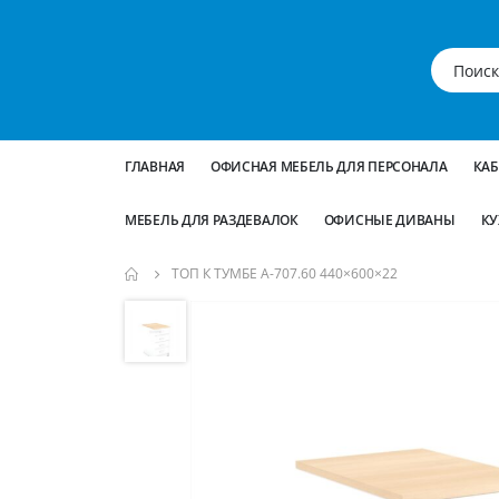
ГЛАВНАЯ
ОФИСНАЯ МЕБЕЛЬ ДЛЯ ПЕРСОНАЛА
КА
МЕБЕЛЬ ДЛЯ РАЗДЕВАЛОК
ОФИСНЫЕ ДИВАНЫ
КУ
ТОП К ТУМБЕ А-707.60 440×600×22
Пропустить
и
перейти
к
галереям
изображений