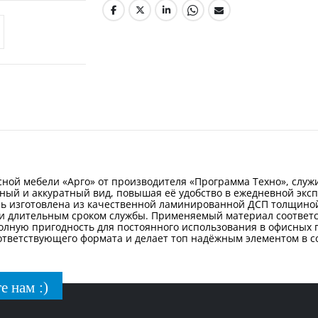
фисной мебели «Арго» от производителя «Программа Техно», сл
ный и аккуратный вид, повышая её удобство в ежедневной эксп
ль изготовлена из качественной ламинированной ДСП толщино
 длительным сроком службы. Применяемый материал соответств
 полную пригодность для постоянного использования в офисных
оответствующего формата и делает топ надёжным элементом в с
е нам :)