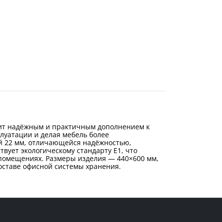
ужит надёжным и практичным дополнением к
луатации и делая мебель более
й 22 мм, отличающейся надёжностью,
ует экологическому стандарту Е1, что
 помещениях. Размеры изделия — 440×600 мм,
оставе офисной системы хранения.