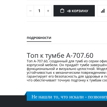
<В КОРЗИНУ
Перейти
к
началу
ПОДРОБНОСТИ
галереи
изображений
Топ к тумбе А-707.60
Топ А-707.60, созданный для тумб из серии о
корпусной мебели. Он придаёт тумбе завершён
функциональной и визуально целостной. Моде
устойчивостью к механическим повреждениям и
гарантирует его безопасность для здоровья и
что обеспечивает точную подгонку к тумбам с
Не нашли то, что искали - позвонит