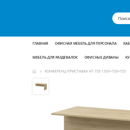
ГЛАВНАЯ
ОФИСНАЯ МЕБЕЛЬ ДЛЯ ПЕРСОНАЛА
КА
МЕБЕЛЬ ДЛЯ РАЗДЕВАЛОК
ОФИСНЫЕ ДИВАНЫ
КУ
КОНФЕРЕНЦ-ПРИСТАВКА НТ-735 1350×730×725
Пропустить
и
перейти
к
галереям
изображений