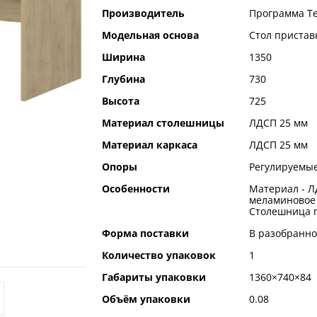
Производитель
Программа Т
Модельная основа
Стол пристав
Ширина
1350
Глубина
730
Высота
725
Материал столешницы
ЛДСП 25 мм
Материал каркаса
ЛДСП 25 мм
Опоры
Регулируемые
Особенности
Материал - Л
меламиновое
Столешница п
Форма поставки
В разобранно
Количество упаковок
1
Габариты упаковки
1360×740×84
Объём упаковки
0.08