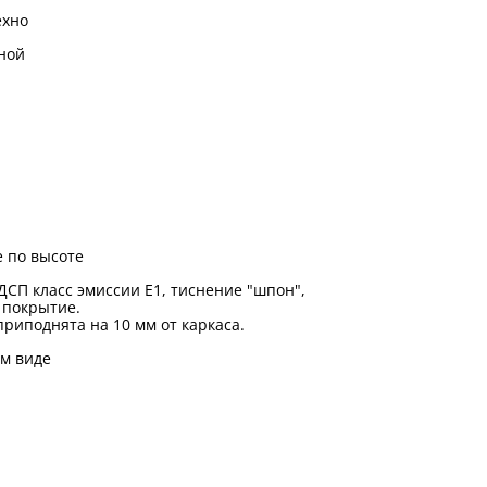
ехно
ной
 по высоте
ДСП класс эмиссии Е1, тиснение "шпон",
 покрытие.
риподнята на 10 мм от каркаса.
м виде