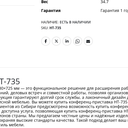
Вес
34.7
Гарантия
Гарантия 1 го
НАЛИЧИЕ:
ЕСТЬ В НАЛИЧИИ
SKU
НТ-735
Т-735
30×725 мм — это функциональное решение для расширения раб
ний, деловых встреч и совместной работы, позволяя организо
укция гарантируют долгий срок службы, а лаконичный дизайн 
исной мебелью. Вы можете купить конференц-приставка НТ-735
лиентов из Сибири предусмотрена возможность купить конферен
доступна услуга, позволяющая купить конференц-приставка НТ-
ионов страны. Мы предлагаем честные цены и надёжные изделия
охраняя высокие стандарты качества. Такой подход делает ваш
тиль мебели.