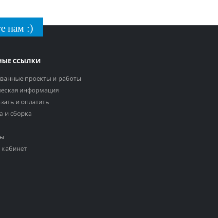
е нам :)
НЫЕ ССЫЛКИ
ванные проекты и работы
еская информация
азать и оплатить
а и сборка
ты
 кабинет