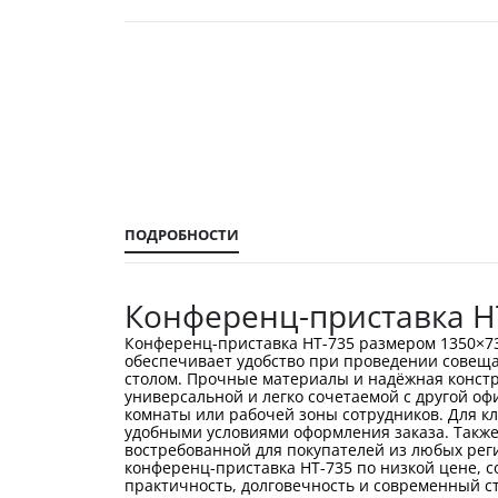
Перейти
к
началу
галереи
изображений
ПОДРОБНОСТИ
Конференц-приставка Н
Конференц-приставка НТ-735 размером 1350×7
обеспечивает удобство при проведении совеща
столом. Прочные материалы и надёжная констр
универсальной и легко сочетаемой с другой оф
комнаты или рабочей зоны сотрудников. Для к
удобными условиями оформления заказа. Также 
востребованной для покупателей из любых рег
конференц-приставка НТ-735 по низкой цене, с
практичность, долговечность и современный с