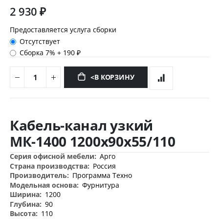
2 930 ₽
Предоставляется услуга сборки
Отсутствует
Сборка 7%
+
190 ₽
<В КОРЗИНУ
Перейти
к
Кабель-канал узкий
началу
галереи
МК-1400 1200х90х55/110
изображений
Дополнительная
Арго
информация
Россия
Программа Техно
Фурнитура
1200
90
110