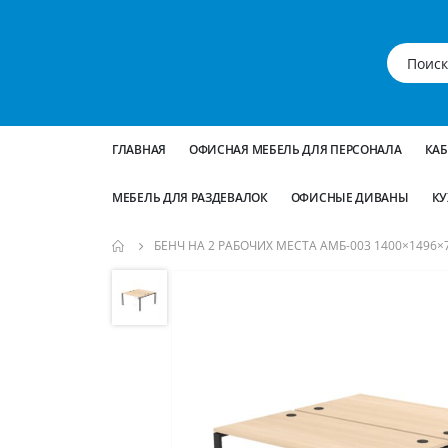
ГЛАВНАЯ
ОФИСНАЯ МЕБЕЛЬ ДЛЯ ПЕРСОНАЛА
КА
МЕБЕЛЬ ДЛЯ РАЗДЕВАЛОК
ОФИСНЫЕ ДИВАНЫ
КУ
БЕНЧ НА 2 РАБОЧИХ МЕСТА АМБ-003 1400×1496×
Пропустить
и
перейти
к
галереям
изображений