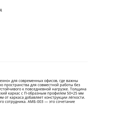
д
ехно» для современных офисов, где важны
о пространства для совместной работы без
устойчивого к повседневной нагрузке. Толщина
еский каркас с П-образным профилем 50×25 мм
 от каркаса добавляет конструкции лёгкости.
го сотрудника. АМБ-003 — это сочетание