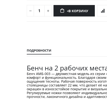
<В КОРЗИНУ
Перейти
к
началу
галереи
изображений
ПОДРОБНОСТИ
Бенч на 2 рабочих мест
Бенч АМБ-003 — двухместная модель из серии 
комфорт и функциональность. Благодаря своим
ощущения тесноты. Рабочая поверхность изгото
столешницы составляет 22 мм, что делает её н
окрашен в износостойкое покрытие и визуально
Регулируемые ножки позволяют индивидуально 
прочности, лаконичного дизайна и адаптивнос