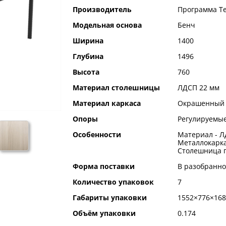
Производитель
Программа Т
Модельная основа
Бенч
Ширина
1400
Глубина
1496
Высота
760
Материал столешницы
ЛДСП 22 мм
Материал каркаса
Окрашенный 
Опоры
Регулируемые
Особенности
Материал - Л
Металлокарка
Столешница п
Форма поставки
В разобранно
Количество упаковок
7
Габариты упаковки
1552×776×168
Объём упаковки
0.174