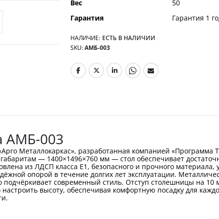
Вес
50
Гарантия
Гарантия 1 го
НАЛИЧИЕ:
ЕСТЬ В НАЛИЧИИ
SKU
АМБ-003
а АМБ-003
«Арго Металлокаркас», разработанная компанией «Программа Т
 габаритам — 1400×1496×760 мм — стол обеспечивает достаточн
влена из ЛДСП класса Е1, безопасного и прочного материала, 
адёжной опорой в течение долгих лет эксплуатации. Металлич
 подчёркивает современный стиль. Отступ столешницы на 10 мм
настроить высоту, обеспечивая комфортную посадку для каждо
ти.