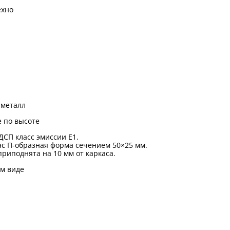
ехно
металл
 по высоте
ДСП класс эмиссии Е1.
с П-образная форма сечением 50×25 мм.
риподнята на 10 мм от каркаса.
м виде