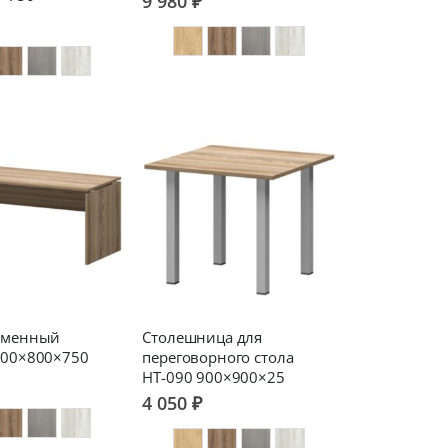
9 980 ₽
ьменный
Столешница для
800×800×750
переговорного стола
НТ-090 900×900×25
4 050 ₽