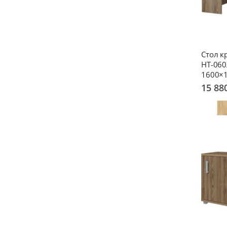
Стол 
НТ-060
1600×
15 88