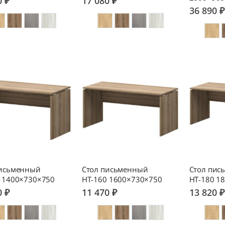
0 ₽
17 080 ₽
36 890 ₽
письменный
Стол письменный
Стол пис
 1400×730×750
НТ-160 1600×730×750
НТ-180 1
0 ₽
11 470 ₽
13 820 ₽