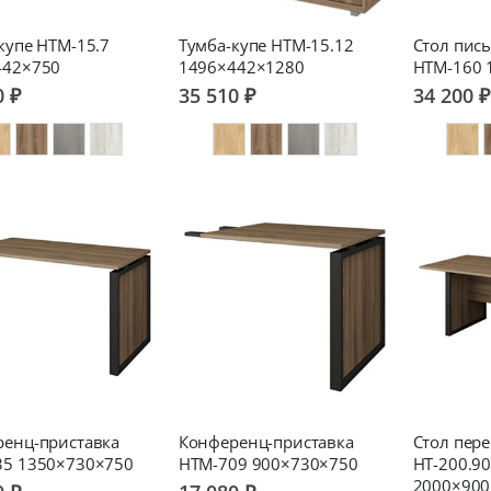
купе НТМ-15.7
Тумба-купе НТМ-15.12
Стол пис
442×750
1496×442×1280
НТМ-160 
0 ₽
35 510 ₽
34 200 ₽
енц-приставка
Конференц-приставка
Стол пер
35 1350×730×750
НТМ-709 900×730×750
НТ-200.9
2000×900