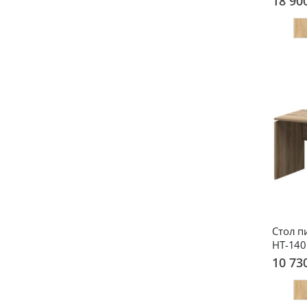
18 90
Стол 
НТ-140
10 73