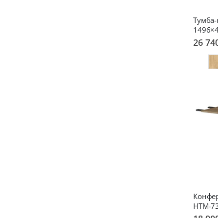
Тумба-
1496×
26 74
Конфер
НТМ-7