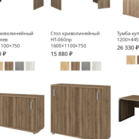
криволинейный
Стол криволинейный
Тумба-куп
лев
НТ-060пр
1200×445
1100×750
1600×1100×750
26 330 ₽
0 ₽
15 880 ₽