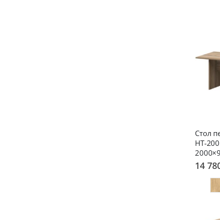
Стол п
НТ-200
2000×
14 78