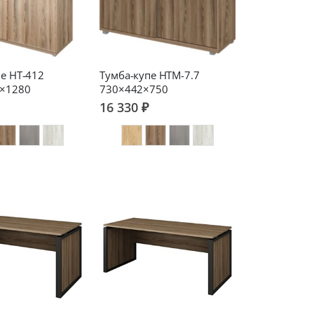
е НТ-412
Тумба-купе НТМ-7.7
×1280
730×442×750
16 330 ₽