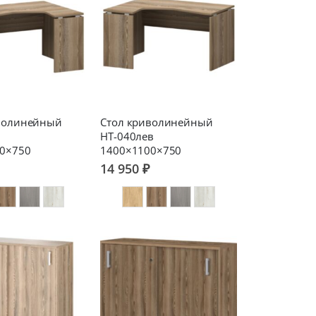
волинейный
Стол криволинейный
НТ-040лев
0×750
1400×1100×750
14 950 ₽