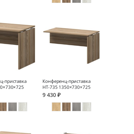
ц-приставка
Конференц-приставка
00×730×725
НТ-735 1350×730×725
9 430 ₽