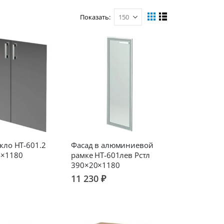
Показать
Вид
Сетка
Список
кло НТ-601.2
Фасад в алюминиевой
4×1180
рамке НТ-601лев Рстл
390×20×1180
11 230 ₽