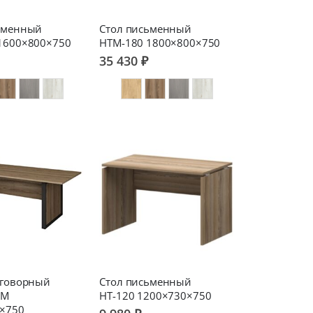
ьменный
Стол письменный
1600×800×750
НТМ-180 1800×800×750
35 430 ₽
еговорный
Стол письменный
0М
НТ-120 1200×730×750
×750