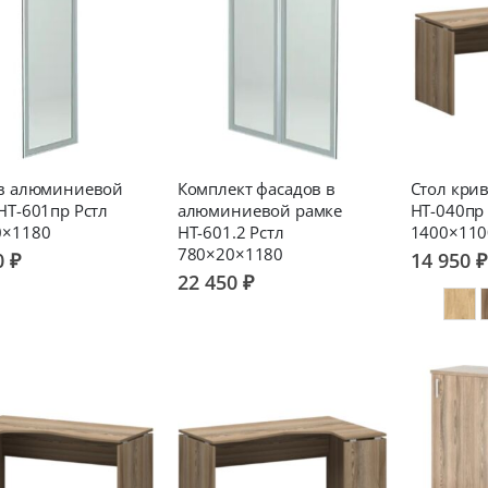
 в алюминиевой
Комплект фасадов в
Стол кри
НТ-601пр Рстл
алюминиевой рамке
НТ-040пр
0×1180
НТ-601.2 Рстл
1400×110
780×20×1180
0 ₽
14 950 ₽
22 450 ₽