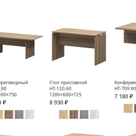
ереговорный
Стол приставной
Конферен
.90
НТ-120.60
НТ-709 9
900×750
1200×600×725
7 180 ₽
0 ₽
8 930 ₽