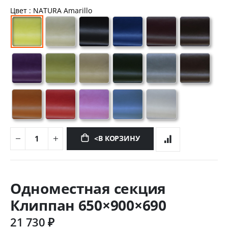
Цвет
: NATURA Amarillo
<В КОРЗИНУ
Перейти
к
Одноместная секция
началу
галереи
Клиппан 650×900×690
изображений
21 730 ₽