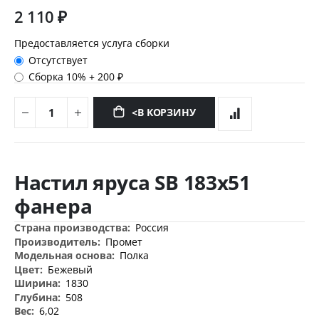
2 110 ₽
Предоставляется услуга сборки
Отсутствует
Сборка 10%
+
200 ₽
<В КОРЗИНУ
Перейти
к
Настил яруса SB 183х51
началу
галереи
фанера
изображений
Дополнительная
Россия
информация
Промет
Полка
Бежевый
1830
508
6,02