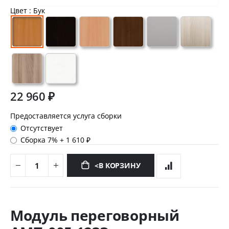
Цвет
: Бук
22 960 ₽
Предоставляется услуга сборки
Отсутствует
Сборка 7%
+
1 610 ₽
<В КОРЗИНУ
Перейти
к
Модуль переговорный
началу
галереи