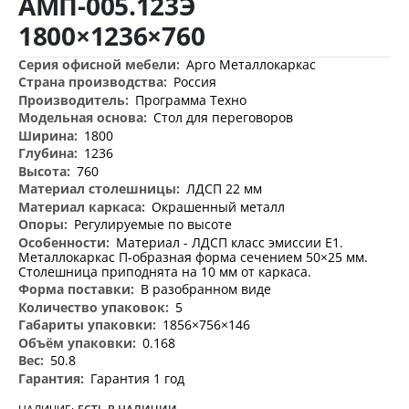
АМП-005.123Э
изображений
1800×1236×760
Дополнительная
Арго Металлокаркас
информация
Россия
Программа Техно
Стол для переговоров
1800
1236
760
ЛДСП 22 мм
Окрашенный металл
Регулируемые по высоте
Материал - ЛДСП класс эмиссии Е1.
Металлокаркас П-образная форма сечением 50×25 мм.
Столешница приподнята на 10 мм от каркаса.
В разобранном виде
5
1856×756×146
0.168
50.8
Гарантия 1 год