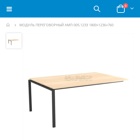
позици
0
Toggle
Корзина
Nav
МОДУЛЬ ПЕРЕГОВОРНЫЙ АМП-005.123Э 1800×1236×760
Пропустить
и
перейти
к
галереям
изображений