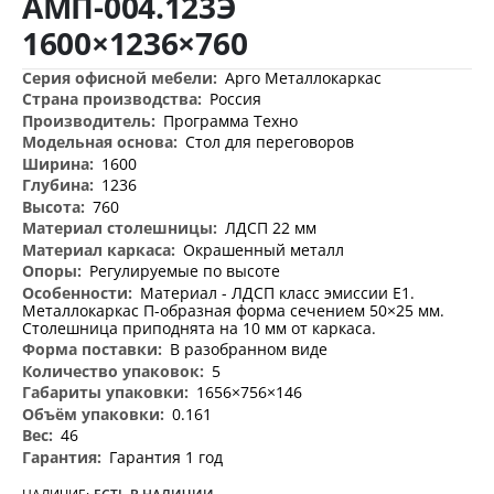
АМП-004.123Э
изображений
1600×1236×760
Дополнительная
Арго Металлокаркас
информация
Россия
Программа Техно
Стол для переговоров
1600
1236
760
ЛДСП 22 мм
Окрашенный металл
Регулируемые по высоте
Материал - ЛДСП класс эмиссии Е1.
Металлокаркас П-образная форма сечением 50×25 мм.
Столешница приподнята на 10 мм от каркаса.
В разобранном виде
5
1656×756×146
0.161
46
Гарантия 1 год