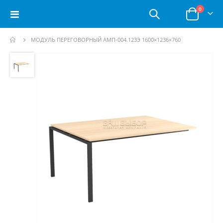
позици
0
Toggle
Корзина
Nav
МОДУЛЬ ПЕРЕГОВОРНЫЙ АМП-004.123Э 1600×1236×760
Пропустить
и
перейти
к
галереям
изображений