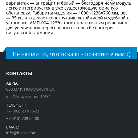
вариантах — антрацит и белый — благодаря чему модуль
легко интегрируется в уже существующую офисную
обстановку. Габариты изделия — 1600×1236×760 мм, вес
— 35 кг, что делает конструкцию устойчивой и удобной в
установке. АМП-004.123Э станет практичным решением
для увеличения переговорных столов без потери
визуальной гармонии.
Не нашли то, что искали - позвоните нам :)
КОНТАКТЫ
АДРЕС:
630027 г. НОВОСИБИРСК,
ул. Объединения 102/2
ТЕЛЕФОН:
+7 (383) 207-55-23
+7 (913) 709-04-00
EMAIL:
info@ft-nsk.com