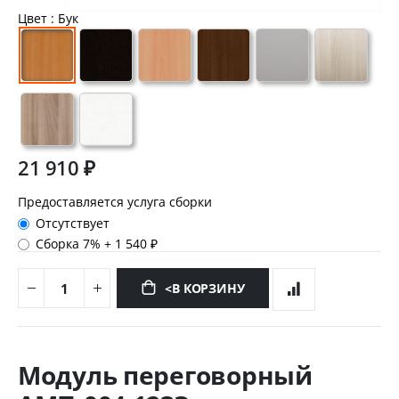
Цвет
: Бук
21 910 ₽
Предоставляется услуга сборки
Отсутствует
Сборка 7%
+
1 540 ₽
<В КОРЗИНУ
Перейти
к
Модуль переговорный
началу
галереи