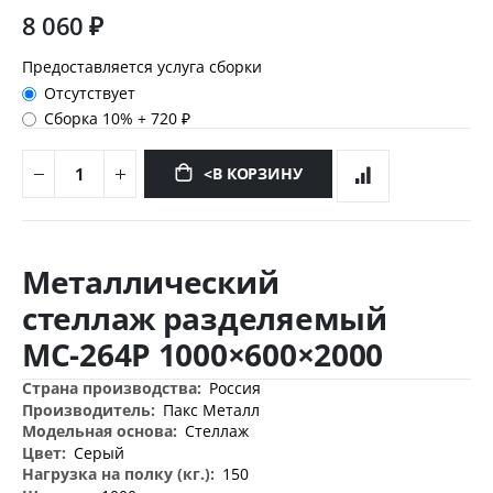
8 060 ₽
Предоставляется услуга сборки
Отсутствует
Сборка 10%
+
720 ₽
<В КОРЗИНУ
Перейти
к
Металлический
началу
галереи
стеллаж разделяемый
изображений
МС-264Р 1000×600×2000
Дополнительная
Россия
информация
Пакс Металл
Стеллаж
Серый
150