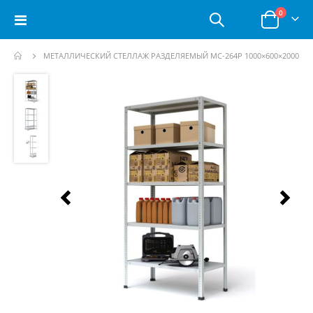
позици
0
Toggle
Корзина
Nav
МЕТАЛЛИЧЕСКИЙ СТЕЛЛАЖ РАЗДЕЛЯЕМЫЙ МС-264Р 1000×600×2000
Пропустить
и
перейти
к
галереям
изображений