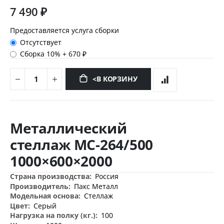
7 490 ₽
Предоставляется услуга сборки
Отсутствует
Сборка 10%
+
670 ₽
<В КОРЗИНУ
Перейти
к
Металлический
началу
галереи
стеллаж МС-264/500
изображений
1000×600×2000
Дополнительная
Россия
информация
Пакс Металл
Стеллаж
Серый
100