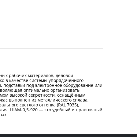
ных рабочих материалов, деловой
ко в качестве системы упорядоченного
и, подставки под электронное оборудование или
озволяющая оптимально организовать
змом высокой секретности, оснащённым
кас выполнен из металлического сплава,
ьного светлого оттенка (RAL 7035),
лия. ШАМ-0,5-920 — это удобный и практичный
вах.