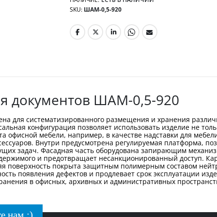
SKU
ШАМ-0,5-920
я документов ШАМ-0,5-920
ена для систематизированного размещения и хранения различ
сальная конфигурация позволяет использовать изделие не толь
та офисной мебели, например, в качестве надставки для мебел
сессуаров. Внутри предусмотрена регулируемая платформа, п
екущих задач. Фасадная часть оборудована запирающим механи
одержимого и предотвращает несанкционированный доступ. Кар
яя поверхность покрыта защитным полимерным составом нейтрал
сть появления дефектов и продлевает срок эксплуатации изде
ранения в офисных, архивных и административных пространст
е нам :)