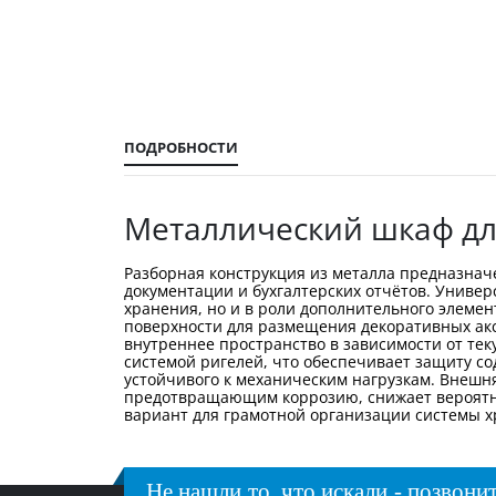
галереи
изображений
ПОДРОБНОСТИ
Металлический шкаф дл
Разборная конструкция из металла предназнач
документации и бухгалтерских отчётов. Универ
хранения, но и в роли дополнительного элемен
поверхности для размещения декоративных ак
внутреннее пространство в зависимости от т
системой ригелей, что обеспечивает защиту с
устойчивого к механическим нагрузкам. Внешн
предотвращающим коррозию, снижает вероятно
вариант для грамотной организации системы х
Не нашли то, что искали - позвонит