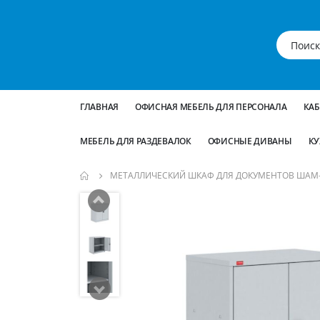
ГЛАВНАЯ
ОФИСНАЯ МЕБЕЛЬ ДЛЯ ПЕРСОНАЛА
КА
МЕБЕЛЬ ДЛЯ РАЗДЕВАЛОК
ОФИСНЫЕ ДИВАНЫ
КУ
МЕТАЛЛИЧЕСКИЙ ШКАФ ДЛЯ ДОКУМЕНТОВ ШАМ-0,
Пропустить
и
перейти
к
галереям
изображений