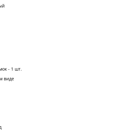
ый
ок - 1 шт.
м виде
д