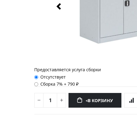
Предоставляется услуга сборки
Отсутствует
Сборка 7%
+
790 ₽
<В КОРЗИНУ
Перейти
к
началу