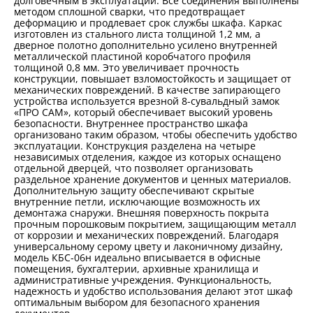
долговечным в эксплуатации. Все соединения выполнены
методом сплошной сварки, что предотвращает
деформацию и продлевает срок службы шкафа. Каркас
изготовлен из стального листа толщиной 1,2 мм, а
дверное полотно дополнительно усилено внутренней
металлической пластиной коробчатого профиля
толщиной 0,8 мм. Это увеличивает прочность
конструкции, повышает взломостойкость и защищает от
механических повреждений. В качестве запирающего
устройства используется врезной 8-сувальдный замок
«ПРО САМ», который обеспечивает высокий уровень
безопасности. Внутреннее пространство шкафа
организовано таким образом, чтобы обеспечить удобство
эксплуатации. Конструкция разделена на четыре
независимых отделения, каждое из которых оснащено
отдельной дверцей, что позволяет организовать
раздельное хранение документов и ценных материалов.
Дополнительную защиту обеспечивают скрытые
внутренние петли, исключающие возможность их
демонтажа снаружи. Внешняя поверхность покрыта
прочным порошковым покрытием, защищающим металл
от коррозии и механических повреждений. Благодаря
универсальному серому цвету и лаконичному дизайну,
модель КБС-06н идеально вписывается в офисные
помещения, бухгалтерии, архивные хранилища и
административные учреждения. Функциональность,
надежность и удобство использования делают этот шкаф
оптимальным выбором для безопасного хранения