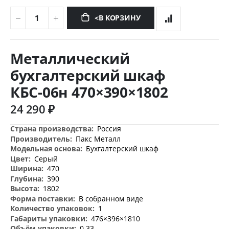
<В КОРЗИНУ
Перейти
к
Металлический
началу
галереи
бухгалтерский шкаф
изображений
КБС-06н 470×390×1802
24 290 ₽
Дополнительная
Россия
информация
Пакс Металл
Бухгалтерский шкаф
Серый
470
390
1802
В собранном виде
1
476×396×1810
0.33