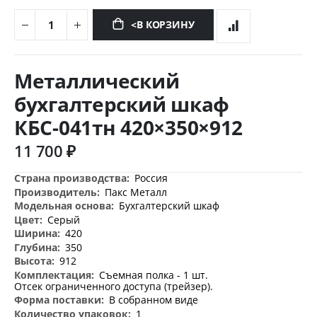
<В КОРЗИНУ
Перейти
к
Металлический
началу
галереи
бухгалтерский шкаф
изображений
КБС-041тн 420×350×912
11 700 ₽
Дополнительная
Россия
информация
Пакс Металл
Бухгалтерский шкаф
Серый
420
350
912
Съемная полка - 1 шт.
Отсек ограниченного доступа (трейзер).
В собранном виде
1