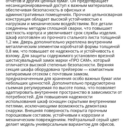
отчетов и других ценных бумаг. Он предотвращает
несанкционированный доступ к важным материалам,
обеспечивая безопасность в офисных и
административных помещениях. Прочная цельносварная
конструкция обладает высокой устойчивостью к
нагрузкам и механическим воздействиям. Все детали
соединены методом сплошной сварки, что повышает
жесткость корпуса и увеличивает срок службы изделия.
Шкаф изготовлен из прочного стального листа толщиной
1,2 мм. Дверь дополнительно укреплена внутренним
металлическим элементом коробчатой формы толщиной
0,8 мм, что повышает ее надежность и устойчивость к
взлому. Для защиты содержимого установлен врезной
шестисувальдный замок марки «ПРО САМ», который
отличается высокой степенью безопасности. Верхняя
секция шкафа оборудована трейзером — компактным
запираемым отсеком с почтовым замком,
предназначенным для хранения особо важных бумаг или
небольших ценностей. Дополнительно предусмотрена
съемная регулируемая по высоте полка, что позволяет
адаптировать внутреннее пространство в зависимости от
потребностей. Для повышения надежности
использования шкаф оснащен скрытыми внутренними
петлями, исключающими возможность демонтажа
снаружи. Внешняя поверхность покрыта прочным
порошковым составом, устойчивым к коррозии и
механическим повреждениям. Нейтральный серый цвет
делает модель универсальным вариантом для офисов,