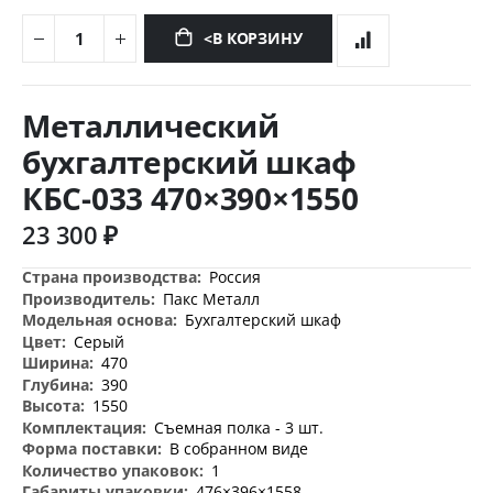
<В КОРЗИНУ
Перейти
к
Металлический
началу
галереи
бухгалтерский шкаф
изображений
КБС-033 470×390×1550
23 300 ₽
Дополнительная
Россия
информация
Пакс Металл
Бухгалтерский шкаф
Серый
470
390
1550
Съемная полка - 3 шт.
В собранном виде
1
476×396×1558