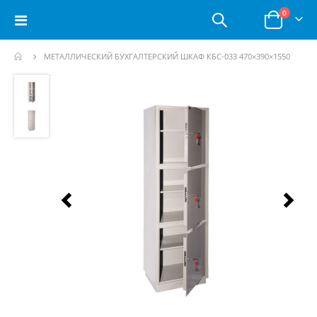
позици
0
Toggle
Корзина
Nav
МЕТАЛЛИЧЕСКИЙ БУХГАЛТЕРСКИЙ ШКАФ КБС-033 470×390×1550
Пропустить
и
перейти
к
галереям
изображений