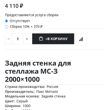
4 110 ₽
Предоставляется услуга сборки
Отсутствует
Сборка 10%
+
370 ₽
<В КОРЗИНУ
Перейти
к
Задняя стенка для
началу
галереи
стеллажа МС-З
изображений
2000×1000
Дополнительная
Россия
информация
Пакс Металл
Задняя стенка
Серый
1000