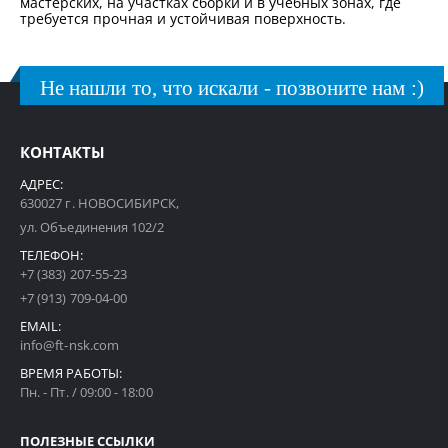
мастерских, на участках сборки и в учебных зонах, где
требуется прочная и устойчивая поверхность.
Не нашли то, что искали - позвоните нам :)
КОНТАКТЫ
АДРЕС:
630027 г. НОВОСИБИРСК,
ул. Объединения 102/2
ТЕЛЕФОН:
+7 (383) 207-55-23
+7 (913) 709-04-00
EMAIL:
info@ft-nsk.com
ВРЕМЯ РАБОТЫ:
Пн. - Пт. / 09:00 - 18:00
ПОЛЕЗНЫЕ ССЫЛКИ