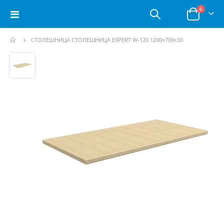
позици
0
Toggle
Корзина
Nav
СТОЛЕШНИЦА СТОЛЕШНИЦА EXPERT W-120 1200×700×30
Пропустить
и
перейти
к
галереям
изображений