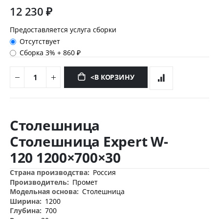
12 230 ₽
Предоставляется услуга сборки
Отсутствует
Сборка 3%
+
860 ₽
<В КОРЗИНУ
Перейти
к
Столешница
началу
галереи
Столешница Expert W-
изображений
120 1200×700×30
Дополнительная
Россия
информация
Промет
Столешница
1200
700