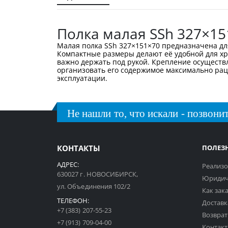
галереи
изображений
Полка малая SSh 327×15
Малая полка SSh 327×151×70 предназначена д
Компактные размеры делают её удобной для хр
важно держать под рукой. Крепление осуществл
организовать его содержимое максимально рац
эксплуатации.
Не нашли то, что искали - позвонит
КОНТАКТЫ
ПОЛЕЗ
АДРЕС:
Реализо
630027 г. НОВОСИБИРСК,
Юридич
ул. Объединения 102/2
Как зак
ТЕЛЕФОН:
Доставк
+7 (383) 207-55-23
Возврат
+7 (913) 709-04-00
Контак