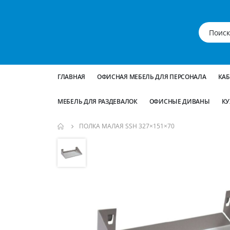
ГЛАВНАЯ
ОФИСНАЯ МЕБЕЛЬ ДЛЯ ПЕРСОНАЛА
КА
МЕБЕЛЬ ДЛЯ РАЗДЕВАЛОК
ОФИСНЫЕ ДИВАНЫ
КУ
ПОЛКА МАЛАЯ SSH 327×151×70
Пропустить
и
перейти
к
галереям
изображений