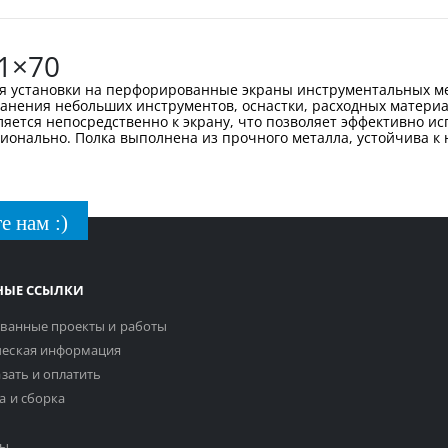
1×70
ля установки на перфорированные экраны инструментальных ме
анения небольших инструментов, оснастки, расходных матери
яется непосредственно к экрану, что позволяет эффективно и
ионально. Полка выполнена из прочного металла, устойчива к 
е нам :)
НЫЕ ССЫЛКИ
ванные проекты и работы
еская информация
азать и оплатить
а и сборка
ты