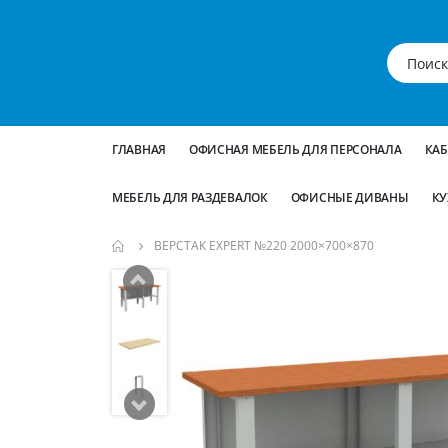
ГЛАВНАЯ
ОФИСНАЯ МЕБЕЛЬ ДЛЯ ПЕРСОНАЛА
КА
МЕБЕЛЬ ДЛЯ РАЗДЕВАЛОК
ОФИСНЫЕ ДИВАНЫ
КУ
ВЕРСТАК EXPERT №220 2000×700×870
Пропустить
и
перейти
к
галереям
изображений