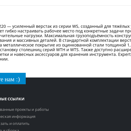
o220 — усиленный верстак из серии WS, созданный для тяжёлых
т гибко настраивать рабочее место под конкретные задачи про
чительные нагрузки. Максимальная грузоподъёмность конструкц
ания и массивных деталей. В стандартной комплектации верст
а металлическое покрытие из оцинкованной стали толщиной 1
 установку столешниц серий WTH и WTS. Также доступно расшир
тки и навесных аксессуаров для хранения инструмента. Expert
нии.
е нам :)
НЫЕ ССЫЛКИ
ванные проекты и работы
еская информация
азать и оплатить
а и сборка