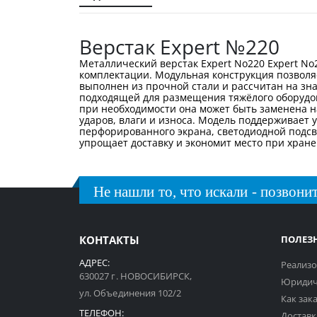
галереи
изображений
Верстак Expert №220
Металлический верстак Expert No220 Expert N
комплектации. Модульная конструкция позволяе
выполнен из прочной стали и рассчитан на зна
подходящей для размещения тяжёлого оборудов
при необходимости она может быть заменена н
ударов, влаги и износа. Модель поддерживает
перфорированного экрана, светодиодной подсве
упрощает доставку и экономит место при хране
Не нашли то, что искали - позвонит
КОНТАКТЫ
ПОЛЕЗ
АДРЕС:
Реализо
630027 г. НОВОСИБИРСК,
Юридич
ул. Объединения 102/2
Как зак
ТЕЛЕФОН:
Доставк