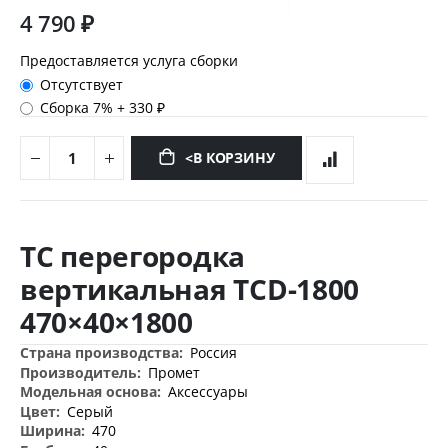
4 790 ₽
Предоставляется услуга сборки
Отсутствует
Сборка 7%
+
330 ₽
<В КОРЗИНУ
Перейти
к
TC перегородка
началу
галереи
вертикальная TCD-1800
изображений
470×40×1800
Дополнительная
Россия
информация
Промет
Аксессуары
Серый
470