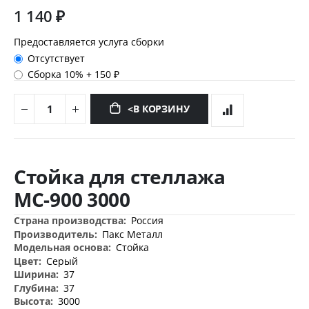
1 140 ₽
Предоставляется услуга сборки
Отсутствует
Сборка 10%
+
150 ₽
<В КОРЗИНУ
Перейти
к
Стойка для стеллажа
началу
галереи
МС-900 3000
изображений
Дополнительная
Россия
информация
Пакс Металл
Стойка
Серый
37
37
3000