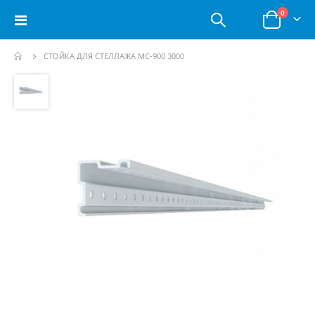
позици
0
Toggle
Корзина
Nav
СТОЙКА ДЛЯ СТЕЛЛАЖА МС-900 3000
Пропустить
и
перейти
к
галереям
изображений