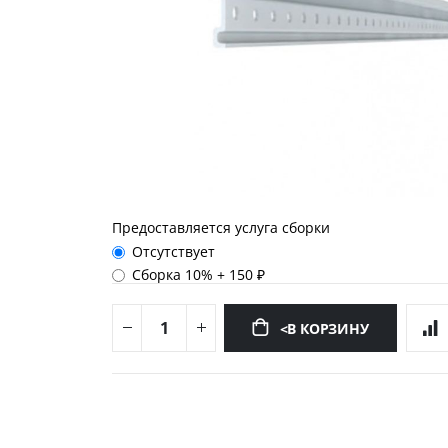
Предоставляется услуга сборки
Отсутствует
Сборка 10%
+
150 ₽
<В КОРЗИНУ
Перейти
к
началу