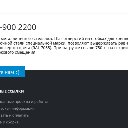
-900 2200
металлического стеллажа. Шаг отверстий на стойках для крепл
рочной стали специальной марки, позволяют выдерживать равн
-серого цвета (RAL 7035). При нагрузке свыше 750 кг на секци
бокового смещения.
е нам :)
НЫЕ ССЫЛКИ
ванные проекты и работы
еская информация
азать и оплатить
а и сборка