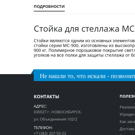
галереи
изображений
ПОДРОБНОСТИ
Стойка для стеллажа МС
Стойки являются одним из основных элементов 
стойки серии МС-900, изготовлены из высокоп
900 кг. Полимерное порошковое покрытие светло
уголков на все полки для защиты стеллажа от 
Не нашли то, что искали - позвонит
КОНТАКТЫ
ПОЛЕЗ
АДРЕС:
Реализо
630027 г. НОВОСИБИРСК,
Юридич
ул. Объединения 102/2
Как зак
ТЕЛЕФОН:
Доставк
+7 (383) 207-55-23