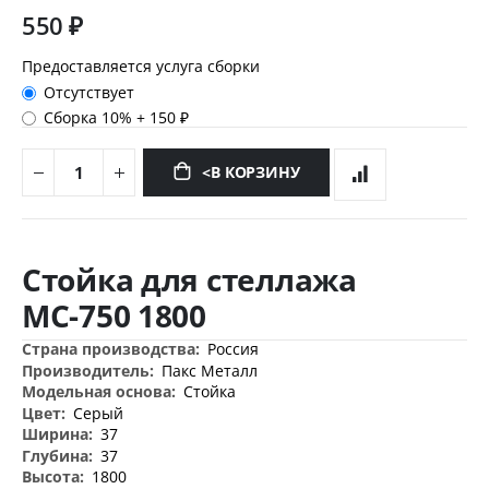
550 ₽
Предоставляется услуга сборки
Отсутствует
Сборка 10%
+
150 ₽
<В КОРЗИНУ
Перейти
к
Стойка для стеллажа
началу
галереи
МС-750 1800
изображений
Дополнительная
Россия
информация
Пакс Металл
Стойка
Серый
37
37
1800