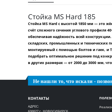
галереи
изображений
Стойка MS Hard 185
Стойка MS Hard с высотой 1850 мм — это ж
счёт сложного сечения углового профиля 4
обеспечивая надёжность всей конструкции.
складских, промышленных и технических по
монтируемый с помощью болтов и гаек, и Т
подобрать оптимальное решение под конкре
в других размерах — от 2000 до 3000 мм, ч
Не нашли то, что искали - позвон
КОНТАКТЫ
ПОЛЕЗ
АДРЕС:
Реализ
630027 г. НОВОСИБИРСК,