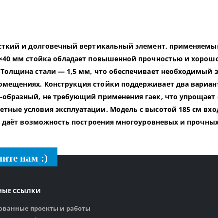
ёсткий и долговечный вертикальный элемент, применяемый
0×40 мм стойка обладает повышенной прочностью и хорошо
 Толщина стали — 1,5 мм, что обеспечивает необходимый з
мещениях. Конструкция стойки поддерживает два вариант
-образный, не требующий применения гаек, что упрощает 
тные условия эксплуатации. Модель с высотой 185 см вход
то даёт возможность построения многоуровневых и прочны
ите нам :)
НЫЕ ССЫЛКИ
ованные проекты и работы