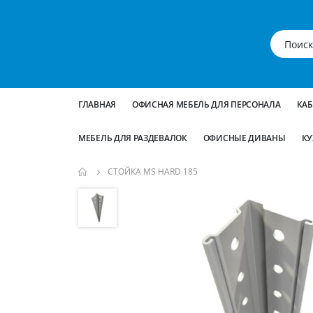
ГЛАВНАЯ
ОФИСНАЯ МЕБЕЛЬ ДЛЯ ПЕРСОНАЛА
КА
МЕБЕЛЬ ДЛЯ РАЗДЕВАЛОК
ОФИСНЫЕ ДИВАНЫ
КУ
СТОЙКА MS HARD 185
Пропустить
и
перейти
к
галереям
изображений