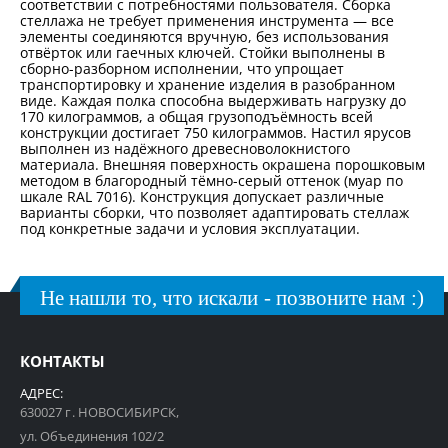
соответствии с потребностями пользователя. Сборка
стеллажа не требует применения инструмента — все
элементы соединяются вручную, без использования
отвёрток или гаечных ключей. Стойки выполнены в
сборно-разборном исполнении, что упрощает
транспортировку и хранение изделия в разобранном
виде. Каждая полка способна выдерживать нагрузку до
170 килограммов, а общая грузоподъёмность всей
конструкции достигает 750 килограммов. Настил ярусов
выполнен из надёжного древесноволокнистого
материала. Внешняя поверхность окрашена порошковым
методом в благородный тёмно-серый оттенок (муар по
шкале RAL 7016). Конструкция допускает различные
варианты сборки, что позволяет адаптировать стеллаж
под конкретные задачи и условия эксплуатации.
Не нашли то, что искали - позвоните нам :)
КОНТАКТЫ
АДРЕС:
630027 г. НОВОСИБИРСК,
ул. Объединения 102/2