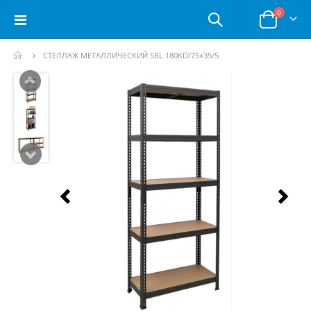
позици
0
Toggle
Корзина
Nav
СТЕЛЛАЖ МЕТАЛЛИЧЕСКИЙ SBL 180KD/75×35/5
Пропустить
и
перейти
к
галереям
изображений