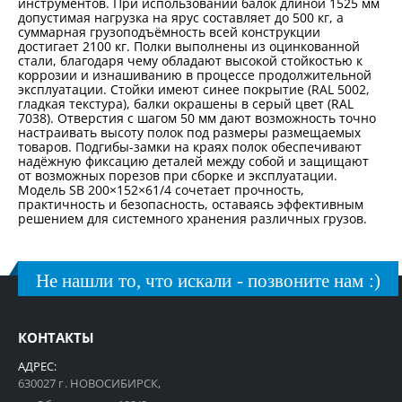
инструментов. При использовании балок длиной 1525 мм
допустимая нагрузка на ярус составляет до 500 кг, а
суммарная грузоподъёмность всей конструкции
достигает 2100 кг. Полки выполнены из оцинкованной
стали, благодаря чему обладают высокой стойкостью к
коррозии и изнашиванию в процессе продолжительной
эксплуатации. Стойки имеют синее покрытие (RAL 5002,
гладкая текстура), балки окрашены в серый цвет (RAL
7038). Отверстия с шагом 50 мм дают возможность точно
настраивать высоту полок под размеры размещаемых
товаров. Подгибы-замки на краях полок обеспечивают
надёжную фиксацию деталей между собой и защищают
от возможных порезов при сборке и эксплуатации.
Модель SB 200×152×61/4 сочетает прочность,
практичность и безопасность, оставаясь эффективным
решением для системного хранения различных грузов.
Не нашли то, что искали - позвоните нам :)
КОНТАКТЫ
АДРЕС:
630027 г. НОВОСИБИРСК,