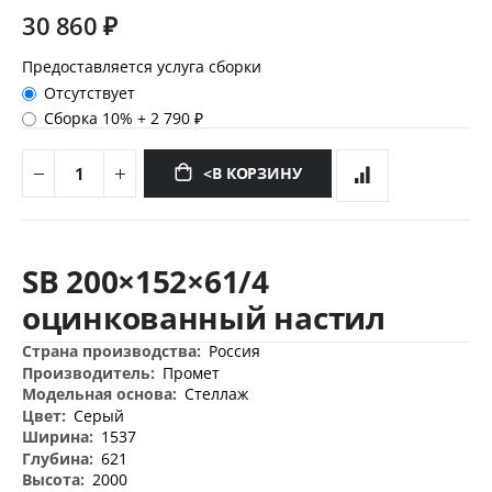
30 860 ₽
Предоставляется услуга сборки
Отсутствует
Сборка 10%
+
2 790 ₽
<В КОРЗИНУ
Перейти
к
SB 200×152×61/4
началу
галереи
оцинкованный настил
изображений
Дополнительная
Россия
информация
Промет
Стеллаж
Серый
1537
621
2000