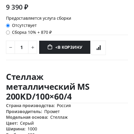
9 390 ₽
Предоставляется услуга сборки
Отсутствует
Сборка 10%
+
870 ₽
<В КОРЗИНУ
Перейти
к
Стеллаж
началу
галереи
металлический MS
изображений
200KD/100×60/4
Дополнительная
Россия
информация
Промет
Стеллаж
Серый
1000