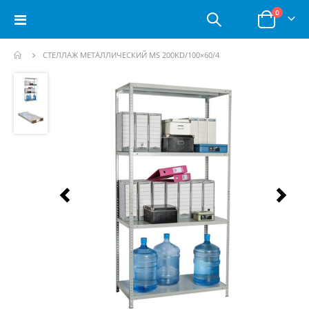
позици
0
Toggle
Корзина
Nav
СТЕЛЛАЖ МЕТАЛЛИЧЕСКИЙ MS 200KD/100×60/4
Пропустить
и
перейти
к
галереям
изображений