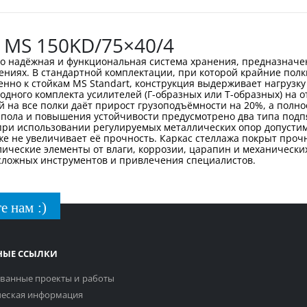
 MS 150KD/75×40/4
о надёжная и функциональная система хранения, предназначен
щениях. В стандартной комплектации, при которой крайние пол
нно к стойкам MS Standart, конструкция выдерживает нагрузку 
одного комплекта усилителей (Г-образных или Т-образных) на
й на все полки даёт прирост грузоподъёмности на 20%, а полн
ы пола и повышения устойчивости предусмотрено два типа под
 при использовании регулируемых металлических опор допустим
же не увеличивает её прочность. Каркас стеллажа покрыт проч
лические элементы от влаги, коррозии, царапин и механически
 сложных инструментов и привлечения специалистов.
е нам :)
НЫЕ ССЫЛКИ
ванные проекты и работы
еская информация