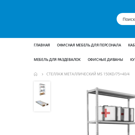
ГЛАВНАЯ
ОФИСНАЯ МЕБЕЛЬ ДЛЯ ПЕРСОНАЛА
КА
МЕБЕЛЬ ДЛЯ РАЗДЕВАЛОК
ОФИСНЫЕ ДИВАНЫ
КУ
СТЕЛЛАЖ МЕТАЛЛИЧЕСКИЙ MS 150KD/75×40/4
Пропустить
и
перейти
к
галереям
изображений