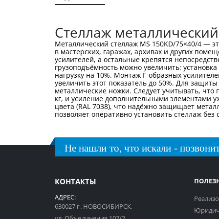
галереи
изображений
Стеллаж металлический
Металлический стеллаж MS 150KD/75×40/4 — эт
в мастерских, гаражах, архивах и других поме
усилителей, а остальные крепятся непосредстве
грузоподъёмность можно увеличить: установка 
нагрузку на 10%. Монтаж Г-образных усилителе
увеличить этот показатель до 50%. Для защит
металлические ножки. Следует учитывать, что
кг, и усиление дополнительными элементами у
цвета (RAL 7038), что надёжно защищает метал
позволяет оперативно установить стеллаж без
Не нашли то, что искали - позвонит
КОНТАКТЫ
ПОЛЕЗ
АДРЕС:
Реализо
630027 г. НОВОСИБИРСК,
Юридич
ул. Объединения 102/2