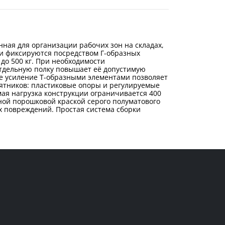
ная для организации рабочих зон на складах,
ки фиксируются посредством Г-образных
до 500 кг. При необходимости
 отдельную полку повышает её допустимую
ое усиление Т-образными элементами позволяет
пятников: пластиковые опоры и регулируемые
ая нагрузка конструкции ограничивается 400
ной порошковой краской серого полуматового
х повреждений. Простая система сборки